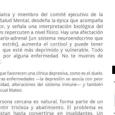
iatra y miembro del comité ejecutivo de la
y Salud Mental, desdeña la épica que acompaña
, y señala una interpretación biológica del
 repercuten a nivel físico. Hay una afectación
isario-adrenal [un sistema neuroendocrino que
l estrés], aumenta el cortisol y puede tener
, que esté más deprimido y vulnerable. Todo
er por alguna enfermedad. No te mueres de
.
ue favorecen una clínica depresiva, como es el duelo.
tras enfermedades —la depresión se asocia con peor
esidad, alteraciones del sistema inmune— y también
ascual Mateo.
ersona cercana es natural, forma parte de un
ntir tristeza y abatimiento. El problema es
tan hasta convertirse en invalidantes. Un