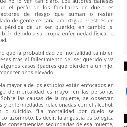
que no lo ven tan claro. Los autores daneses
ue el perfil de los familiares en duelo es
 factores de riesgo que suman o restan
idado de gente cercana amortigua el estrés en
a pérdida de un ser querido; en cambio, si
mbién debido a su propia enfermedad física, lo
ad.
ró que la probabilidad de mortalidad también
ses tras el fallecimiento del ser querido y va
algunos casos (padres que pierden a un hijo,
rmanecer años elevado.
—la mayoría de los estudios están enfocados en
esgo de mortalidad es mayor en las personas
 Sobre las causas de la muerte, se observan
s y enfermedades relacionadas con el alcohol,
s o suicidio. “La mortalidad por duelo se
corazón roto. Es decir, la angustia psicológica
 las consecuencias secundarias de esa muerte,