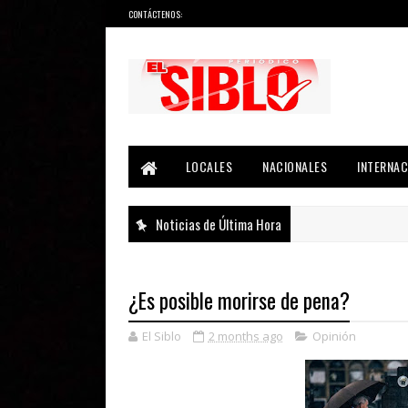
CONTÁCTENOS:
Noticias del País, la Región y Más...
LOCALES
NACIONALES
INTERNAC
Noticias de Última Hora
¿Es posible morirse de pena?
El Siblo
2 months ago
Opinión