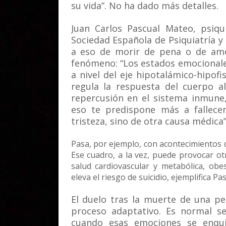
su vida”. No ha dado más detalles.
Juan Carlos Pascual Mateo, psiqu
Sociedad Española de Psiquiatría 
a eso de morir de pena o de amor
fenómeno: “Los estados emocionales
a nivel del eje hipotalámico-hipof
regula la respuesta del cuerpo a
repercusión en el sistema inmune
eso te predispone más a fallec
tristeza, sino de otra causa médica”
Pasa, por ejemplo, con acontecimientos q
Ese cuadro, a la vez, puede provocar o
salud cardiovascular y metabólica, ob
eleva el riesgo de suicidio, ejemplifica P
El duelo tras la muerte de una p
proceso adaptativo. Es normal se
cuando esas emociones se enquis