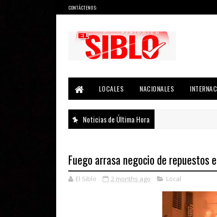
CONTÁCTENOS:
Noticias del País, la Región y Más...
LOCALES
NACIONALES
INTERNAC
Noticias de Última Hora
Fuego arrasa negocio de repuestos e
El Siblo
2 months ago
Local