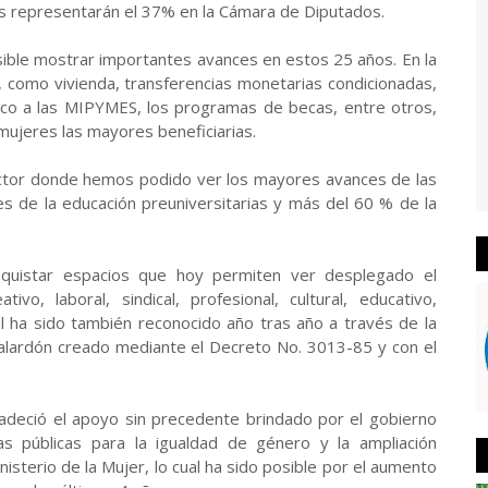
s representarán el 37% en la Cámara de Diputados.
osible mostrar importantes avances en estos 25 años. En la
no, como vivienda, transferencias monetarias condicionadas,
úblico a las MIPYMES, los programas de becas, entre otros,
ujeres las mayores beneficiarias.
ector donde hemos podido ver los mayores avances de las
es de la educación preuniversitarias y más del 60 % de la
nquistar espacios que hoy permiten ver desplegado el
ivo, laboral, sindical, profesional, cultural, educativo,
cual ha sido también reconocido año tras año a través de la
galardón creado mediante el Decreto No. 3013-85 y con el
radeció el apoyo sin precedente brindado por el gobierno
cas públicas para la igualdad de género y la ampliación
inisterio de la Mujer, lo cual ha sido posible por el aumento