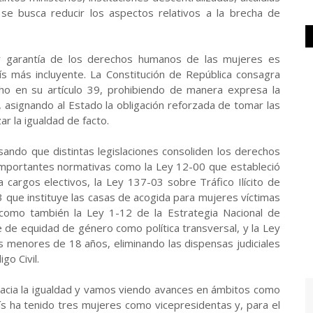
 se busca reducir los aspectos relativos a la brecha de
 y garantía de los derechos humanos de las mujeres es
ís más incluyente. La Constitución de República consagra
ho en su artículo 39, prohibiendo de manera expresa la
z, asignando al Estado la obligación reforzada de tomar las
r la igualdad de facto.
lsando que distintas legislaciones consoliden los derechos
importantes normativas como la Ley 12-00 que estableció
 cargos electivos, la Ley 137-03 sobre Tráfico Ilícito de
 que instituye las casas de acogida para mujeres víctimas
í como también la Ley 1-12 de la Estrategia Nacional de
e de equidad de género como política transversal, y la Ley
 menores de 18 años, eliminando las dispensas judiciales
go Civil.
o hacia la igualdad y vamos viendo avances en ámbitos como
país ha tenido tres mujeres como vicepresidentas y, para el