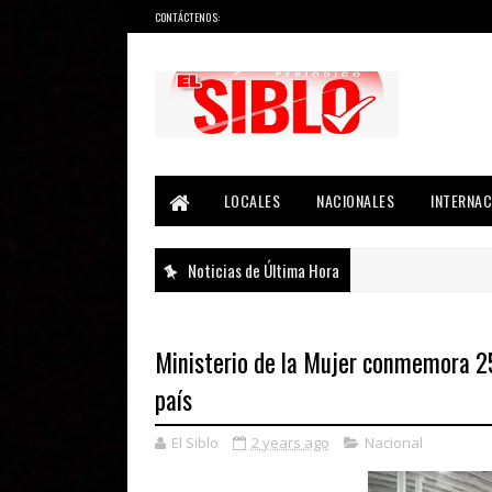
CONTÁCTENOS:
Noticias del País, la Región y Más...
LOCALES
NACIONALES
INTERNAC
Noticias de Última Hora
Ministerio de la Mujer conmemora 25
país
El Siblo
2 years ago
Nacional