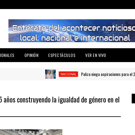
IONALES
OPINIÓN
ESPECTÁCULOS
VER EN VIVO
Paliza niega aspiraciones para el 2028
NACIONAL
 años construyendo la igualdad de género en el