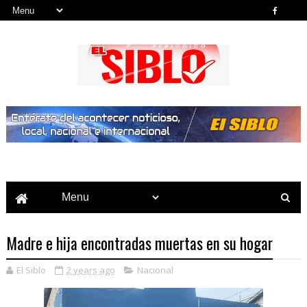
Noticias del País, la Región y Más...
Madre e hija encontradas muertas en su hogar
El Siblo
2 years ago
Nacional