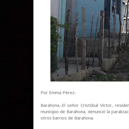
Por Emma Pérez-
Barahona.-El señor Cristóbal Víctor, resid
municipio de Barahona, denunció la paraliza
otros barrios de Barahona.