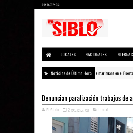
CONTÁCTENOS:
Noticias del País, la Región y Más...
LOCALES
NACIONALES
INTERNAC
DNCD incauta 41 paquetes de marihuana en el Puerto de Hain
Noticias de Última Hora
NACIONAL
Denuncian paralización trabajos de 
El Siblo
2 years ago
Local