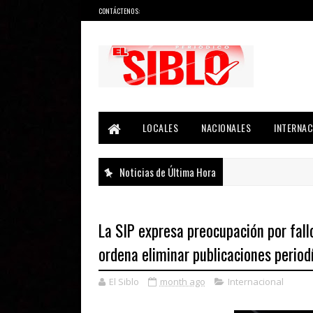
CONTÁCTENOS:
Noticias del País, la Región y Más...
LOCALES
NACIONALES
INTERNAC
Noticias de Última Hora
La SIP expresa preocupación por fallo
ordena eliminar publicaciones period
El Siblo
month ago
Internacional