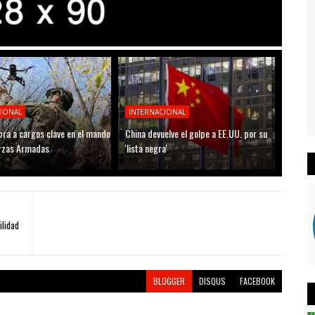
CIONAL
INTERNACIONAL
ra a cargos clave en el mando
China devuelve el golpe a EE.UU. por su
erzas Armadas
'lista negra'
ilidad
BLOGGER
DISQUS
FACEBOOK