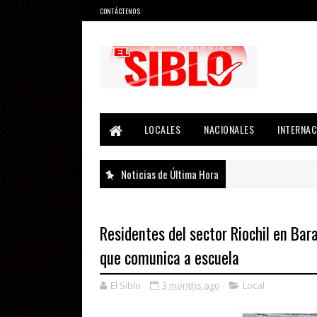
CONTÁCTENOS:
Noticias del País, la Región y Más...
LOCALES
NACIONALES
INTERNAC
Noticias de Última Hora
Residentes del sector Riochil en Bar
que comunica a escuela
El Siblo
3 months ago
Local