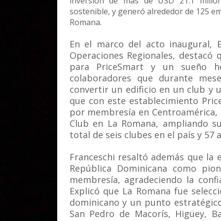
inversión de más de USD 21.1 millon
sostenible, y generó alrededor de 125 em
Romana.
En el marco del acto inaugural, 
Operaciones Regionales, destacó q
para PriceSmart y un sueño he
colaboradores que durante meses
convertir un edificio en un club 
que con este establecimiento Pric
por membresía en Centroamérica, e
Club en La Romana, ampliando su
total de seis clubes en el país y 57 a
Franceschi resaltó además que la 
República Dominicana como pio
membresía, agradeciendo la confi
Explicó que La Romana fue selecc
dominicano y un punto estratégic
San Pedro de Macorís, Higüey, Ba