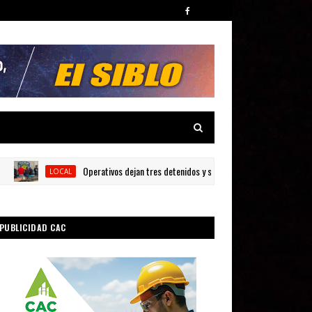
Operativos dejan tres detenidos y siete armas ocupadas en Barahona
LOCAL
PUBLICIDAD CAC