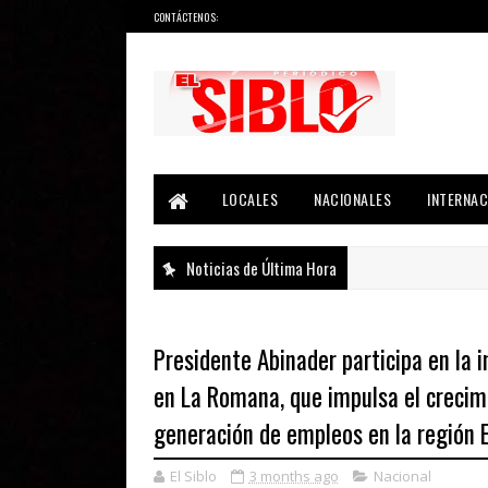
CONTÁCTENOS:
Noticias del País, la Región y Más...
LOCALES
NACIONALES
INTERNAC
Noticias de Última Hora
Presidente Abinader participa en la 
en La Romana, que impulsa el crecimi
generación de empleos en la región 
El Siblo
3 months ago
Nacional