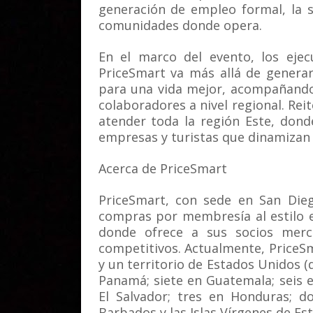
generación de empleo formal, la s
comunidades donde opera.
En el marco del evento, los ejec
PriceSmart va más allá de genera
para una vida mejor, acompañando
colaboradores a nivel regional. Re
atender toda la región Este, dond
empresas y turistas que dinamizan 
Acerca de PriceSmart
PriceSmart, con sede en San Dieg
compras por membresía al estilo e
donde ofrece a sus socios merca
competitivos. Actualmente, PriceS
y un territorio de Estados Unidos (
Panamá; siete en Guatemala; seis 
El Salvador; tres en Honduras; d
Barbados y las Islas Vírgenes de Es