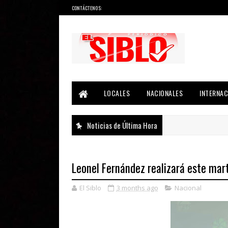
CONTÁCTENOS:
Noticias del País, la Región y Más...
LOCALES
NACIONALES
INTERNAC
Noticias de Última Hora
Leonel Fernández realizará este mar
El Siblo
3 months ago
Nacional