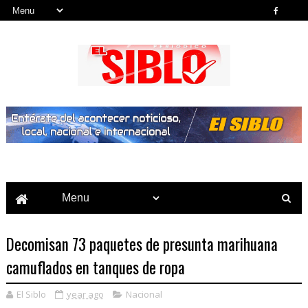
Noticias del País, la Región y Más...
Decomisan 73 paquetes de presunta marihuana
camuflados en tanques de ropa
El Siblo
year ago
Nacional