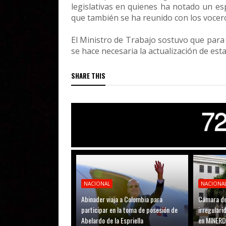
legislativas en quienes ha notado un es
que también se ha reunido con los vocero
El Ministro de Trabajo sostuvo que para 
se hace necesaria la actualización de esta
SHARE THIS
NACIONAL
NACIONA
Abinader viaja a Colombia para
Cámara de
participar en la toma de posesión de
irregular
Abelardo de la Espriella
en MINER