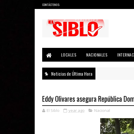
CONTÁCTENOS:
Noticias del País, la Región y Más...
LOCALES
NACIONALES
INTERNAC
Noticias de Última Hora
Eddy Olivares asegura República Dom
El Siblo
year ago
Nacional