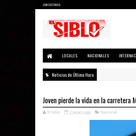
CONTÁCTENOS:
Noticias del País, la Región y Más...
LOCALES
NACIONALES
INTERNAC
Noticias de Última Hora
Joven pierde la vida en la carretera
El Siblo
2 years ago
Nacional