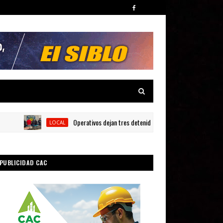
Operativos dejan tres detenidos y siete armas ocupadas en Bar
LOCAL
PUBLICIDAD CAC