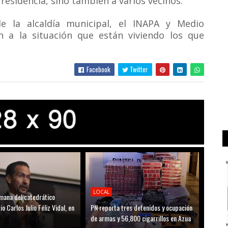
residencia, sino también a varios vecinos.
e la alcaldía municipal, el INAPA y Medio
 a la situación que están viviendo los que
Facebook
Twitter
LOCAL
mana del catedrático
io Carlos Julio Féliz Vidal, en
PN reporta tres detenidos y ocupación
de armas y 56,800 cigarrillos en Azua