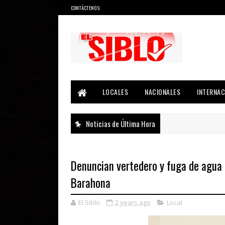
CONTÁCTENOS:
Noticias del País, la Región y Más...
LOCALES
NACIONALES
INTERNAC
Noticias de Última Hora
Denuncian vertedero y fuga de agua 
Barahona
El Siblo
2 years ago
Local