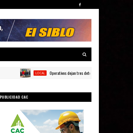
Operativos dejan tres detenidos y siete armas ocupadas en 
LOCAL
PUBLICIDAD CAC