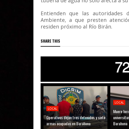
tubería de agua no solo afecta a su 
Entienden que las autoridades d
Ambiente, a que presten atención
residen próximo al Río Birán.
SHARE THIS
LOCAL
LOCAL
Muere her
Operativos dejan tres detenidos y siete
universitar
armas ocupadas en Barahona
Barahona