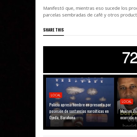
Manifestó que, mientras eso sucede los prod
parcelas sembradas de café y otros product
SHARE THIS
LOCAL
LOCAL
Policía apresa hombre en presunta por
posesión de sustancias narcóticas en
Mueren do
Ojeda, Barahona
ocurrido e