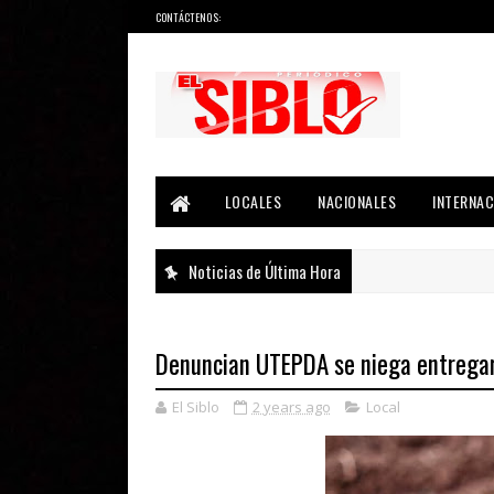
CONTÁCTENOS:
Noticias del País, la Región y Más...
LOCALES
NACIONALES
INTERNAC
Noticias de Última Hora
Denuncian UTEPDA se niega entregar 
El Siblo
2 years ago
Local