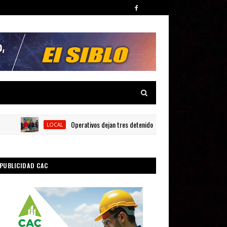
Operativos dejan tres detenidos y siete armas ocupadas en Barah
LOCAL
PUBLICIDAD CAC