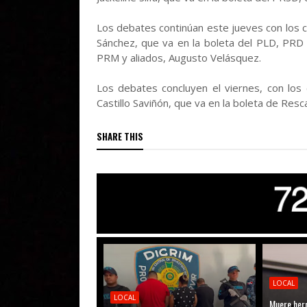
Los debates continúan este jueves con los c
Sánchez, que va en la boleta del PLD, PRD
PRM y aliados, Augusto Velásquez.
Los debates concluyen el viernes, con los 
Castillo Saviñón, que va en la boleta de Res
SHARE THIS
LOCAL
LOCAL
Muere her