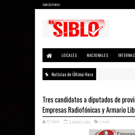
CONTÁCTENOS:
Noticias del País, la Región y Más...
LOCALES
NACIONALES
INTERNAC
Noticias de Última Hora
Tres candidatos a diputados de provi
Empresas Radiofónicas y Armario Lib
El Siblo
2 years ago
Local