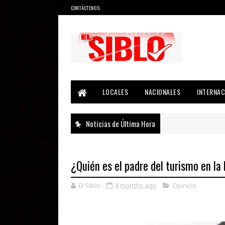
CONTÁCTENOS:
Noticias del País, la Región y Más...
LOCALES
NACIONALES
INTERNAC
Noticias de Última Hora
¿Quién es el padre del turismo en l
El Siblo
4 months ago
Opinión