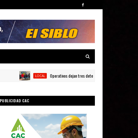
Operativos dejan tres detenidos y siete armas ocupadas en Ba
LOCAL
PUBLICIDAD CAC