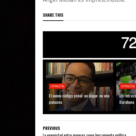
SHARE THIS
OPINIÓN
OPINIÓN
El nuevo código penal: un dique, no una
Un retroce
panacea
Barahona
PREVIOUS
La enemistad entre mujeres como herramienta política