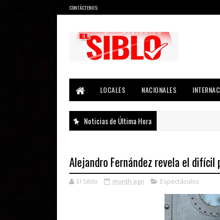
CONTÁCTENOS:
Noticias del País, la Región y Más...
LOCALES
NACIONALES
INTERNAC
Noticias de Última Hora
Alejandro Fernández revela el difíci
El Siblo
month ago
Espectáculos