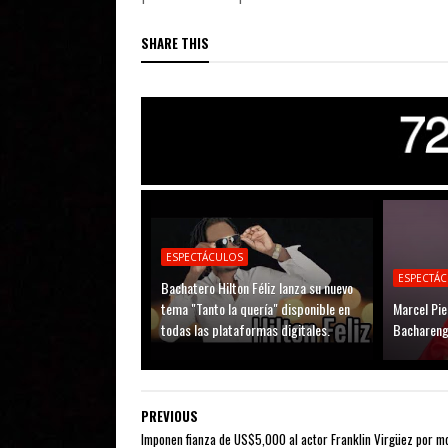
SHARE THIS
ESPECTÁCULOS
ESPECTÁ
Bachatero Hilton Féliz lanza su nuevo
tema "Tanto la quería" disponible en
Marcel Pie
todas las plataformas digitales.
Bachareng
PREVIOUS
Imponen fianza de US$5,000 al actor Franklin Virgüez por m