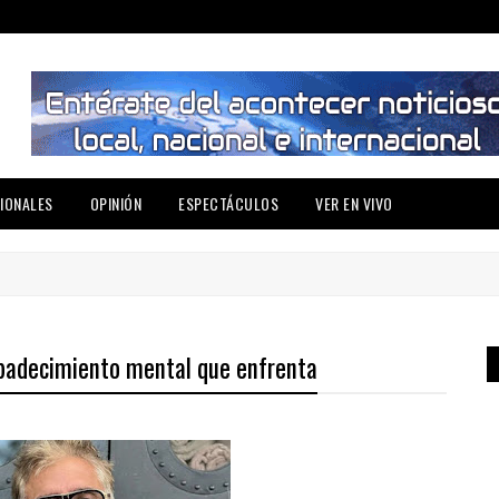
IONALES
OPINIÓN
ESPECTÁCULOS
VER EN VIVO
l padecimiento mental que enfrenta