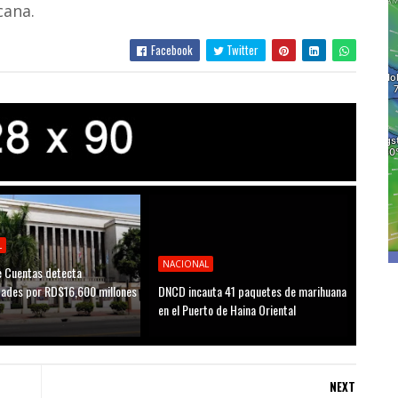
cana.
Facebook
Twitter
L
NACIONAL
 Cuentas detecta
idades por RD$16,600 millones
DNCD incauta 41 paquetes de marihuana
D
en el Puerto de Haina Oriental
NEXT