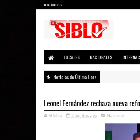
CONTÁCTENOS:
Noticias del País, la Región y Más...
LOCALES
NACIONALES
INTERNAC
Noticias de Última Hora
Leonel Fernández rechaza nueva refo
El Siblo
2 months ago
Nacional