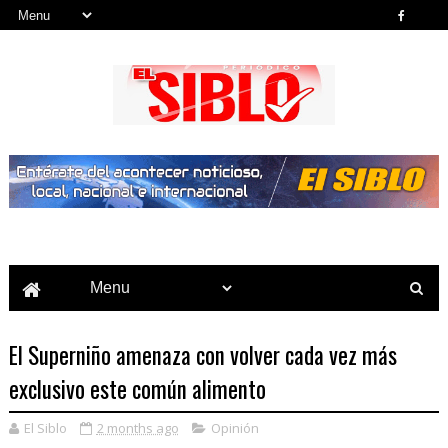
Noticias del País, la Región y Más...
El Superniño amenaza con volver cada vez más
exclusivo este común alimento
El Siblo
2 months ago
Opinión