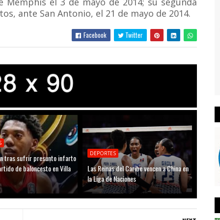
nte Memphis el 3 de mayo de 2014; su segunda
tos, ante San Antonio, el 21 de mayo de 2014.
Facebook
Twitter
S
DEPORTES
n tras sufrir presunto infarto
rtido de baloncesto en Villa
Las Reinas del Caribe vencen a China en
la Liga de Naciones