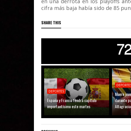
en una derrota en los playoffs a
cifra más baja había sido de 85 pun
SHARE THIS
DEPORTE
DEPORTES
Muere jove
España y Francia tendrá capítulo
durante pa
importantísimo este martes
Altagracia