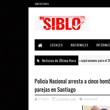
CONTÁCTENOS:
Noticias del País, la Región y Más...
LOCALES
NACIONALES
INTERNAC
Noticias de Última Hora
Paliza niega aspiraciones para el 2028
NACIONAL
Policía Nacional arresta a cinco ho
parejas en Santiago
El Siblo
2 months ago
Nacional