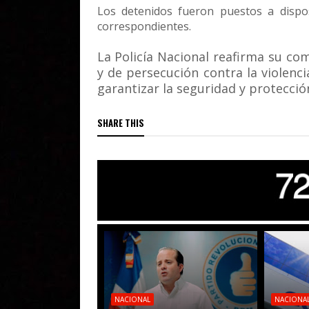
Los detenidos fueron puestos a disposi
correspondientes.
La Policía Nacional reafirma su co
y de persecución contra la violenci
garantizar la seguridad y protección
SHARE THIS
NACIONAL
NACIONA