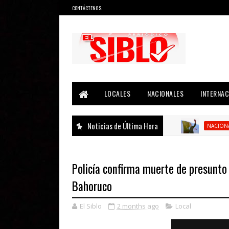
CONTÁCTENOS:
Noticias del País, la Región y Más...
LOCALES
NACIONALES
INTERNAC
Noticias de Última Hora
Ab
NACIONAL
Policía confirma muerte de presunto
Bahoruco
El Siblo
2 months ago
Local