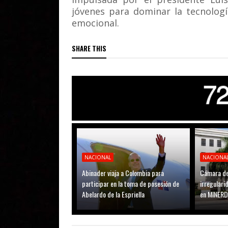
jóvenes para dominar la tecnologí
emocional.
SHARE THIS
NACIONAL
NACIONA
Abinader viaja a Colombia para
Cámara de
participar en la toma de posesión de
irregular
Abelardo de la Espriella
en MINER