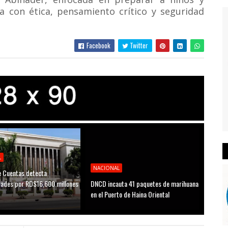
a con ética, pensamiento crítico y seguridad
Facebook
Twitter
L
NACIONAL
 Cuentas detecta
idades por RD$16,600 millones
DNCD incauta 41 paquetes de marihuana
D
en el Puerto de Haina Oriental