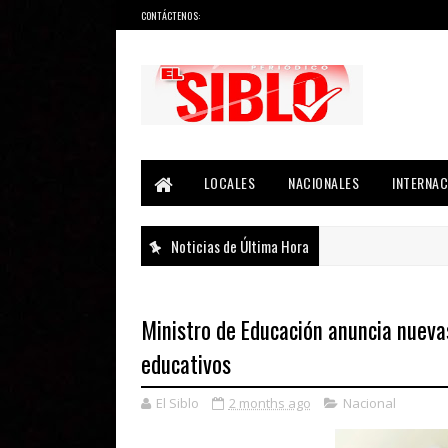
CONTÁCTENOS:
Noticias del País, la Región y Más...
LOCALES
NACIONALES
INTERNAC
Noticias de Última Hora
Ministro de Educación anuncia nuevas
educativos
El Siblo
2 months ago
Nacional