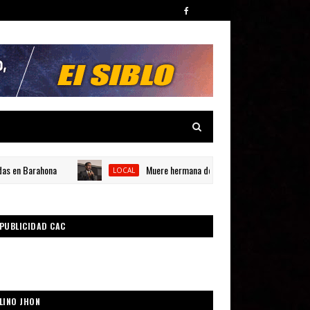
n Barahona
Muere hermana del catedrático universitario Carlos 
LOCAL
PUBLICIDAD CAC
LINO JHON