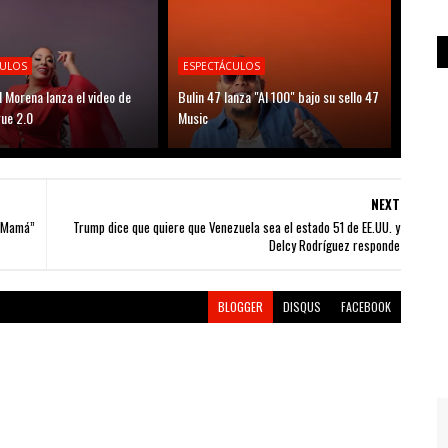
CULOS
ESPECTÁCULOS
l Morena lanza el video de
Bulin 47 lanza "Al 100" bajo su sello 47
ue 2.0
Music
NEXT
s Mamá”
Trump dice que quiere que Venezuela sea el estado 51 de EE.UU. y
Delcy Rodríguez responde
BLOGGER
DISQUS
FACEBOOK