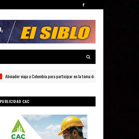
nader viaja a Colombia para participar en la toma de posesión de Abelardo de la Esprie
PUBLICIDAD CAC