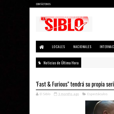
CONTÁCTENOS:
Noticias del País, la Región y Más...
LOCALES
NACIONALES
INTERNAC
Noticias de Última Hora
’Fast & Furious" tendrá su propia ser
El Siblo
3 months ago
Espectáculos