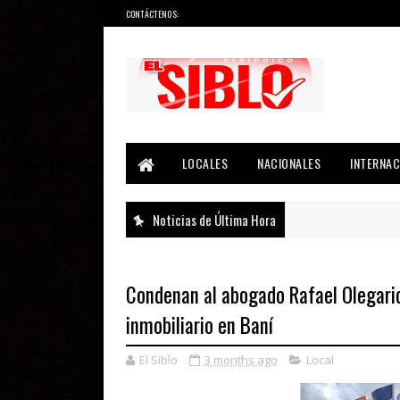
CONTÁCTENOS:
Noticias del País, la Región y Más...
LOCALES
NACIONALES
INTERNAC
Noticias de Última Hora
Condenan al abogado Rafael Olegario
inmobiliario en Baní
El Siblo
3 months ago
Local