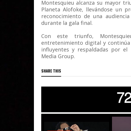
Montesquieu alcanza su mayor triu
Planeta Alofoke, llevándose un p
reconocimiento de una audiencia
durante la gala final.
Con este triunfo, Montesqui
entretenimiento digital y continú
influyentes y respaldadas por el
Media Group.
SHARE THIS