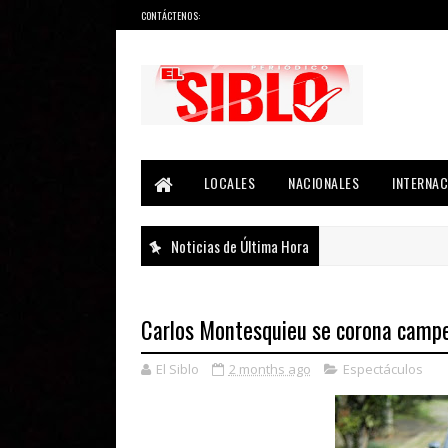
CONTÁCTENOS:
Noticias del País, la Región y Más...
LOCALES
NACIONALES
INTERNAC
Noticias de Última Hora
Carlos Montesquieu se corona campe
El Siblo
2 months ago
Espectáculos