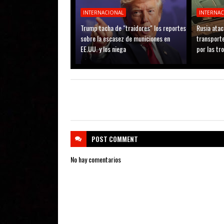
INTERNACIONAL
INTERNA
Trump tacha de "traidores" los reportes
Rusia atac
sobre la escasez de municiones en
transporte
EE.UU. y los niega
por las tr
POST
COMMENT
No hay comentarios