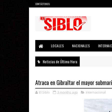
CONTÁCTENOS:
Noticias del País, la Región y Más...
LOCALES
NACIONALES
INTERNAC
Noticias de Última Hora
Atraca en Gibraltar el mayor submar
El Siblo
3 months ago
Internacional