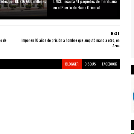
idades por RD$16,600 millones
DNCD incauta 41 paquetes de marihuana
D
en el Puerto de Haina Oriental
NEXT
o de
Imponen 10 años de prisión a hombre que amputó mano a otro, en
Azua
BLOGGER
DISQUS
FACEBOOK