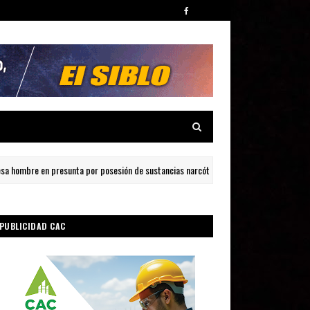
mbre en presunta por posesión de sustancias narcóticas en Ojeda, Barahona
PUBLICIDAD CAC