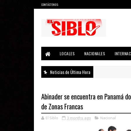
CONTÁCTENOS:
Noticias del País, la Región y Más...
LOCALES
NACIONALES
INTERNAC
Noticias de Última Hora
Abinader se encuentra en Panamá don
de Zonas Francas
El Siblo
3 months ago
Nacional