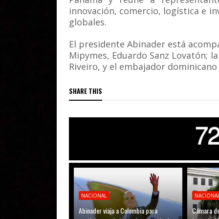
innovación, comercio, logística e i
globales.
El presidente Abinader está acompa
Mipymes, Eduardo Sanz Lovatón; la 
Riveiro, y el embajador dominicano
SHARE THIS
NACIONAL
NACIONA
Abinader viaja a Colombia para
Cámara de