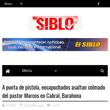
Noticias del País, la Región y Más...
A punta de pistola, encapuchados asaltan colmado
del pastor Marcos en Cabral, Barahona
El Siblo
3 months ago
Local