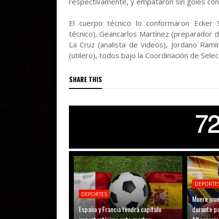
respectivamente, y empataron sin goles con
El cuerpo técnico lo conformaron Ecker 
técnico), Geancarlos Martínez (preparador d
La Cruz (analista de videos), Jordano Ramí
(utilero), todos bajo la Coordinación de Sel
SHARE THIS
DEPORTE
DEPORTES
Muere jove
España y Francia tendrá capítulo
durante pa