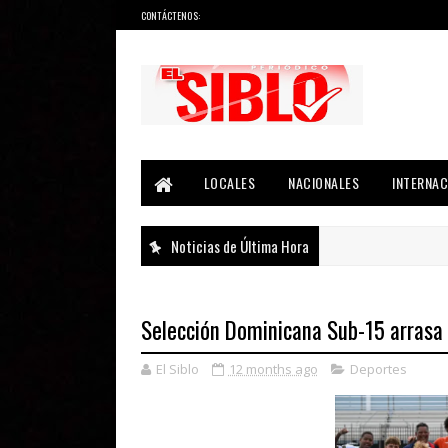
CONTÁCTENOS:
Noticias del País, la Región y Más...
LOCALES
NACIONALES
INTERNAC
Noticias de Última Hora
Selección Dominicana Sub-15 arrasa
El Siblo
12 months ago
Deportes