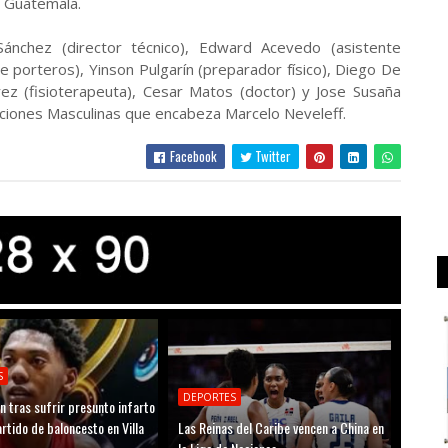
 Guatemala.
Sánchez (director técnico), Edward Acevedo (asistente
e porteros), Yinson Pulgarín (preparador físico), Diego De
rez (fisioterapeuta), Cesar Matos (doctor) y Jose Susaña
ecciones Masculinas que encabeza Marcelo Neveleff.
Facebook
Twitter
S
DEPORTES
n tras sufrir presunto infarto
rtido de baloncesto en Villa
Las Reinas del Caribe vencen a China en