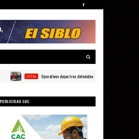
Operativos dejan tres detenidos y siete armas ocupadas en Baraho
LOCAL
PUBLICIDAD CAC