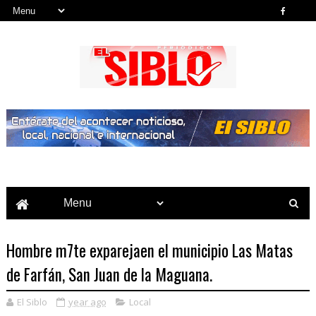
Noticias del País, la Región y Más...
Hombre m7te exparejaen el municipio Las Matas
de Farfán, San Juan de la Maguana.
El Siblo
year ago
Local