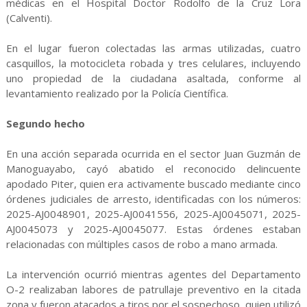
médicas en el Hospital Doctor Rodolfo de la Cruz Lora
(Calventi).
En el lugar fueron colectadas las armas utilizadas, cuatro
casquillos, la motocicleta robada y tres celulares, incluyendo
uno propiedad de la ciudadana asaltada, conforme al
levantamiento realizado por la Policía Científica.
Segundo hecho
En una acción separada ocurrida en el sector Juan Guzmán de
Manoguayabo, cayó abatido el reconocido delincuente
apodado Piter, quien era activamente buscado mediante cinco
órdenes judiciales de arresto, identificadas con los números:
2025-AJ0048901, 2025-AJ0041556, 2025-AJ0045071, 2025-
AJ0045073 y 2025-AJ0045077. Estas órdenes estaban
relacionadas con múltiples casos de robo a mano armada.
La intervención ocurrió mientras agentes del Departamento
O-2 realizaban labores de patrullaje preventivo en la citada
zona y fueron atacados a tiros por el sospechoso, quien utilizó