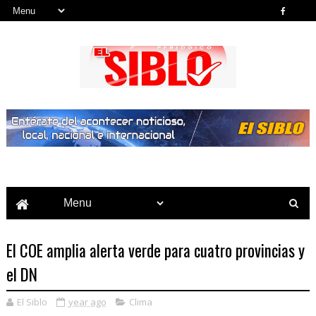
Noticias del País, la Región y Más...
El COE amplia alerta verde para cuatro provincias y
el DN
El Siblo
year ago
Clima