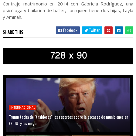
Contrajo matrimonio en 2014 con Gabriela Rodríguez, una
psicóloga y bailarina de ballet, con quien tiene dos hijas, Layla
y Aminah.
Facebook
Twitter
SHARE THIS
INTERNACIONAL
Trump tacha de "traidores" los reportes sobre la escasez de municiones en
EE.UU. y los niega