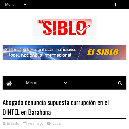
Noticias del País, la Región y Más...
Abogado denuncia supuesta currupción en el
DINTEL en Barahona
El Siblo
year ago
Local