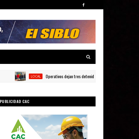
Operativos dejan tres detenidos y siete armas ocupadas en Bar
LOCAL
PUBLICIDAD CAC