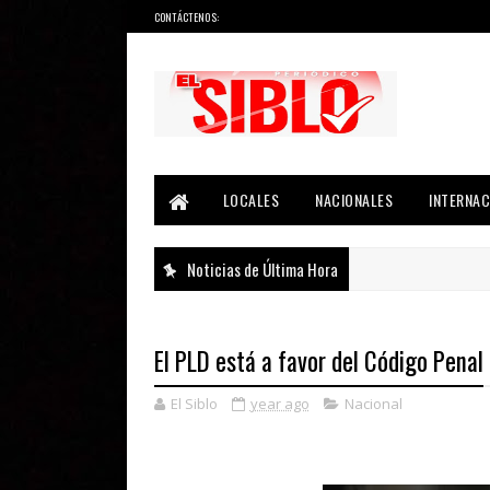
CONTÁCTENOS:
Noticias del País, la Región y Más...
LOCALES
NACIONALES
INTERNAC
Noticias de Última Hora
El PLD está a favor del Código Penal
El Siblo
year ago
Nacional