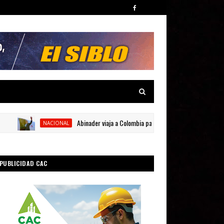
Abinader viaja a Colombia para participar en la toma de posesió
NACIONAL
PUBLICIDAD CAC