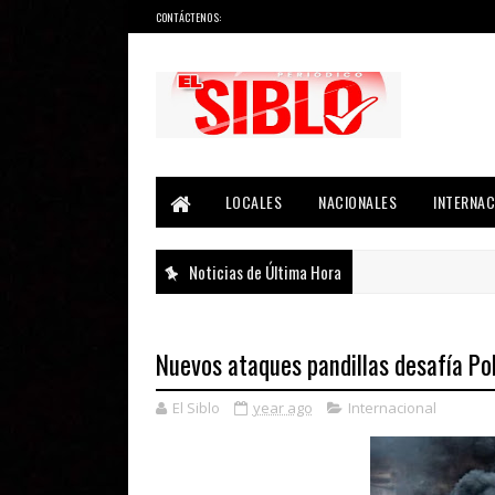
CONTÁCTENOS:
Noticias del País, la Región y Más...
LOCALES
NACIONALES
INTERNAC
Noticias de Última Hora
Nuevos ataques pandillas desafía Pol
El Siblo
year ago
Internacional