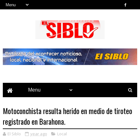
Noticias del País, la Región y Más...
Motoconchista resulta herido en medio de tiroteo
registrado en Barahona.
El Siblo
year ago
Local