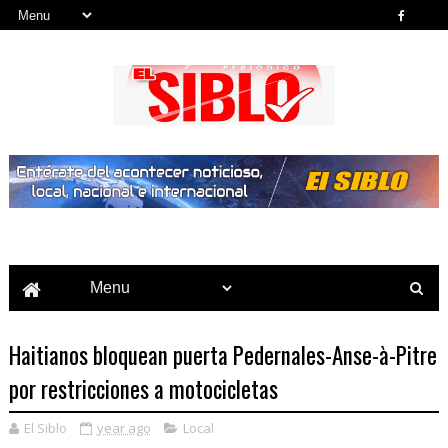
Noticias del País, la Región y Más...
Haitianos bloquean puerta Pedernales-Anse-à-Pitre
por restricciones a motocicletas
El Siblo
year ago
Local