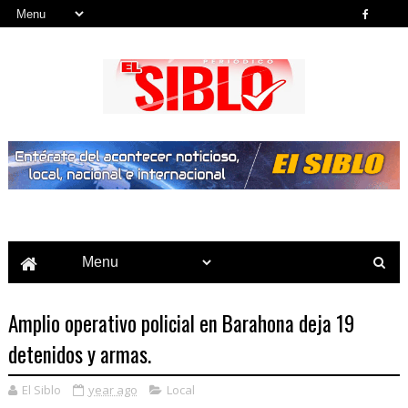
Noticias del País, la Región y Más...
Amplio operativo policial en Barahona deja 19
detenidos y armas.
El Siblo
year ago
Local