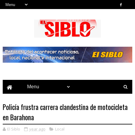
Noticias del País, la Región y Más...
Policía frustra carrera clandestina de motocicleta
en Barahona
El Siblo
year ago
Local