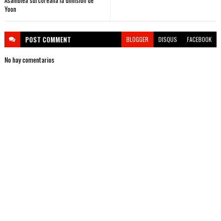
Asamblea surcoreana la dimisión de
Yoon
POST
COMMENT
BLOGGER
DISQUS
FACEBOOK
No hay comentarios