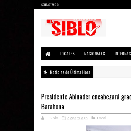
CONTÁCTENOS:
Noticias del País, la Región y Más...
LOCALES
NACIONALES
INTERNAC
Noticias de Última Hora
Presidente Abinader encabezará gra
Barahona
El Siblo
2 years ago
Local