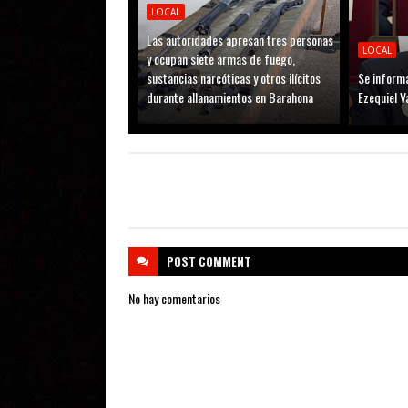
LOCAL
Las autoridades apresan tres personas
LOCAL
y ocupan siete armas de fuego,
sustancias narcóticas y otros ilícitos
Se informa
durante allanamientos en Barahona
Ezequiel V
POST
COMMENT
No hay comentarios