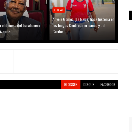
LOCAL
Anyela Gomez (La Beba) hace historia en
 el deceso del barahonero
los Juegos Centroamericanos y del
ázquez.
Caribe
BLOGGER
DISQUS
FACEBOOK