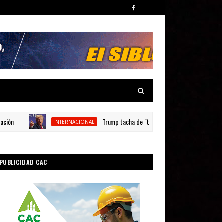
Trump tacha de "traidores" los reportes sobre la esc
INTERNACIONAL
PUBLICIDAD CAC