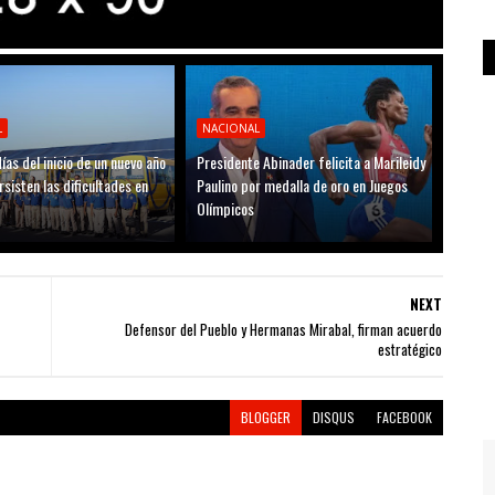
L
NACIONAL
ías del inicio de un nuevo año
Presidente Abinader felicita a Marileidy
rsisten las dificultades en
Paulino por medalla de oro en Juegos
Olímpicos
NEXT
Defensor del Pueblo y Hermanas Mirabal, firman acuerdo
estratégico
BLOGGER
DISQUS
FACEBOOK