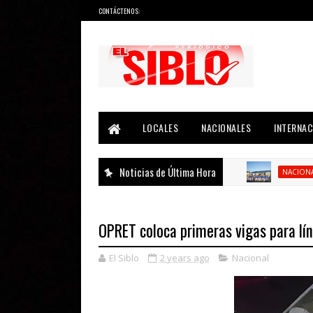
CONTÁCTENOS:
Noticias del País, la Región y Más...
LOCALES
NACIONALES
INTERNAC
Noticias de Última Hora
Ap
NACIONAL
OPRET coloca primeras vigas para lín
El Siblo
2 years ago
Nacional