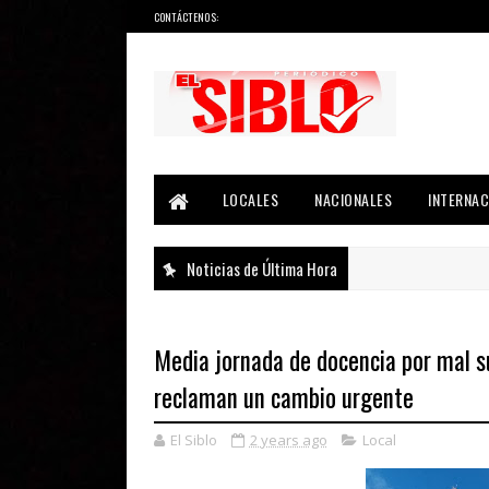
CONTÁCTENOS:
Noticias del País, la Región y Más...
LOCALES
NACIONALES
INTERNAC
Noticias de Última Hora
Media jornada de docencia por mal s
reclaman un cambio urgente
El Siblo
2 years ago
Local