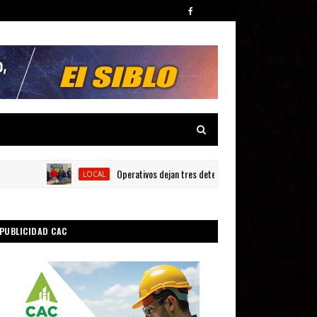
Operativos dejan tres detenidos y siete armas ocupadas en 
LOCAL
PUBLICIDAD CAC