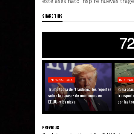
este asesinato inspire nuevas trage
SHARE THIS
INTERNACIONAL
INTERNA
Trump tacha de "traidores" los reportes
Rusia atac
sobre la escasez de municiones en
transporte
EE.UU. y los niega
por las tr
PREVIOUS