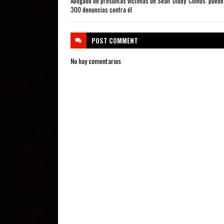
Abogado de presuntas víctimas de Sean 'Diddy' Combs: puede
300 denuncias contra él
POST
COMMENT
No hay comentarios