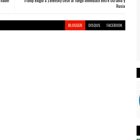
 haber
Trump exigió a Zelensky cese al fuego inmediato entre Ucrania y
Rusia
BLOGGER
DISQUS
FACEBOOK