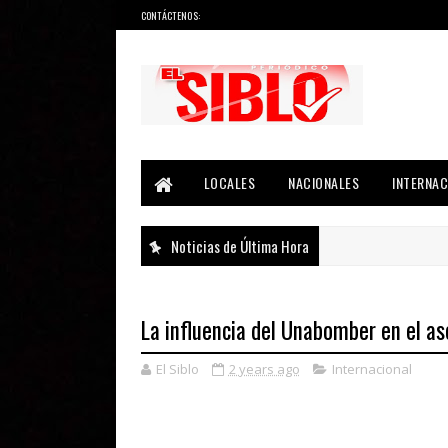
CONTÁCTENOS:
Noticias del País, la Región y Más...
LOCALES
NACIONALES
INTERNAC
Noticias de Última Hora
La influencia del Unabomber en el a
El Siblo
2 years ago
Internacional