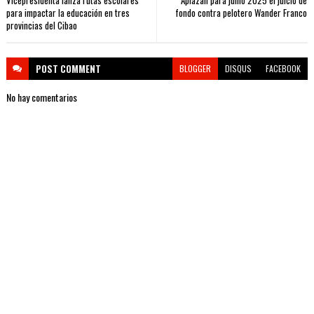
Vicepresidenta lanza rutas escolares
Aplazan para junio 2025 el juicio de
para impactar la educación en tres
fondo contra pelotero Wander Franco
provincias del Cibao
POST
COMMENT
BLOGGER
DISQUS
FACEBOOK
No hay comentarios