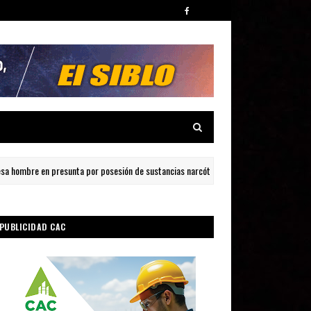
mbre en presunta por posesión de sustancias narcóticas en Ojeda, Barahona
PUBLICIDAD CAC