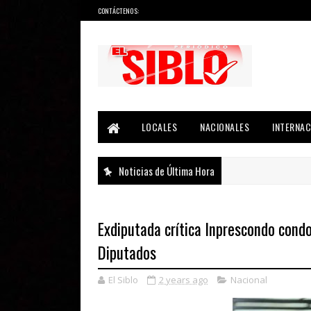
CONTÁCTENOS:
Noticias del País, la Región y Más...
LOCALES
NACIONALES
INTERNAC
Noticias de Última Hora
Exdiputada crítica Inprescondo cond
Diputados
El Siblo
2 years ago
Nacional