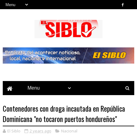
Noticias del País, la Región y Más...
Contenedores con droga incautada en República
Dominicana "no tocaron puertos hondureños"
El Siblo
2 years ago
Nacional