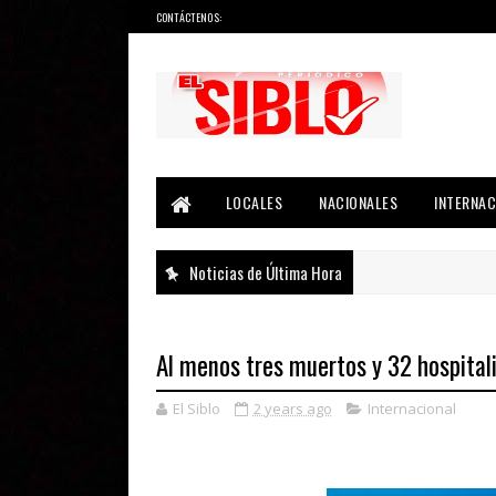
CONTÁCTENOS:
Noticias del País, la Región y Más...
LOCALES
NACIONALES
INTERNAC
Noticias de Última Hora
Al menos tres muertos y 32 hospitali
El Siblo
2 years ago
Internacional