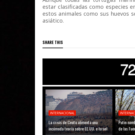
estar clasificadas como especies e
estos animales como sus huevos s
asiático.
SHARE THIS
INTERNACIONAL
INTERNA
La crisis de Ceuta alimenta una
Putin nomb
incómoda teoría sobre EE.UU. e Israel
de las Fu